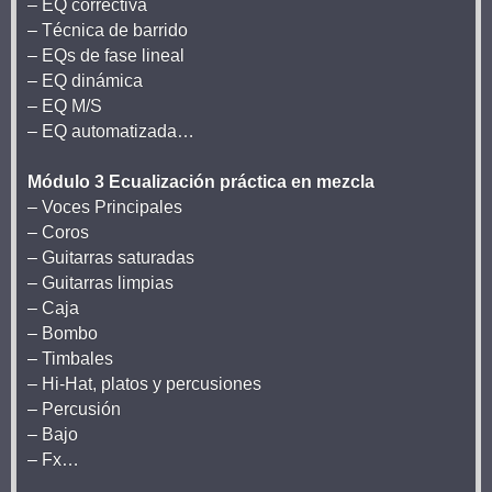
– EQ correctiva
– Técnica de barrido
– EQs de fase lineal
– EQ dinámica
– EQ M/S
– EQ automatizada…
Módulo 3 Ecualización práctica en mezcla
– Voces Principales
– Coros
– Guitarras saturadas
– Guitarras limpias
– Caja
– Bombo
– Timbales
– Hi-Hat, platos y percusiones
– Percusión
– Bajo
– Fx…