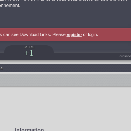
bonnement.
rs can see Download Links. Please
or login.
register
RATING
+1
crossbe
se
Information