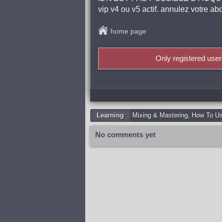
vip v4 ou v5 actif. annulez votre a
home page
Only registered use
Learning
Mixing & Mastering
,
How To U
No comments yet